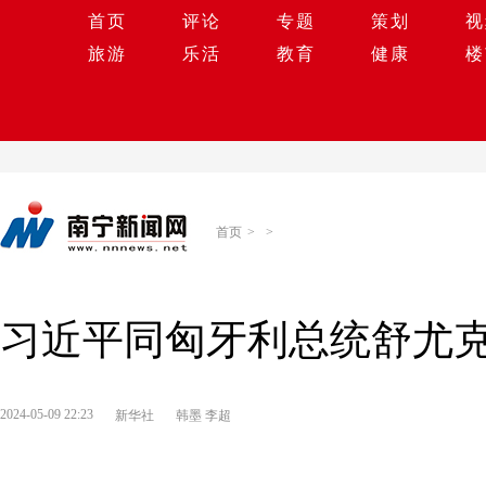
首页
评论
专题
策划
视
旅游
乐活
教育
健康
楼
首页
>
>
习近平同匈牙利总统舒尤
2024-05-09 22:23
新华社
韩墨 李超