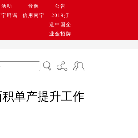
活动
音像
公告
南宁辟谣
信用南宁
2019打
造中国企
业金招牌
面积单产提升工作