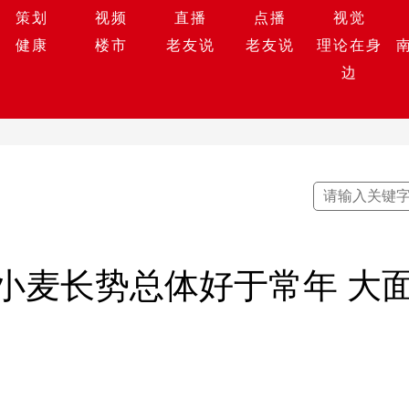
策划
视频
直播
点播
视觉
健康
楼市
老友说
老友说
理论在身
边
小麦长势总体好于常年 大