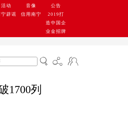
活动
音像
公告
南宁辟谣
信用南宁
2019打
造中国企
业金招牌
1700列