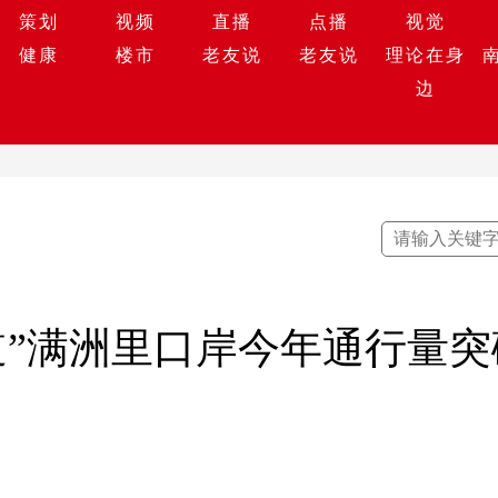
策划
视频
直播
点播
视觉
健康
楼市
老友说
老友说
理论在身
边
”满洲里口岸今年通行量突破