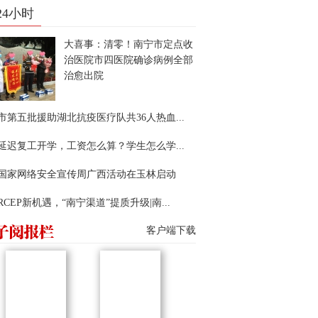
24小时
大喜事：清零！南宁市定点收
治医院市四医院确诊病例全部
治愈出院
市第五批援助湖北抗疫医疗队共36人热血...
延迟复工开学，工资怎么算？学生怎么学...
22国家网络安全宣传周广西活动在玉林启动
RCEP新机遇，“南宁渠道”提质升级|南...
客户端下载