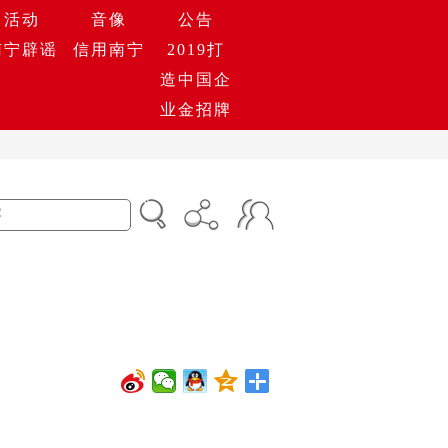
活动
音像
公告
南宁辟谣
信用南宁
2019打
造中国企
业金招牌