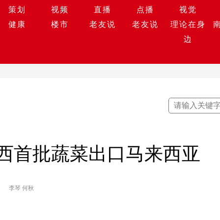
策划
视频
直播
点播
视觉
健康
楼市
老友说
老友说
理论在身
边
西首批蔬菜出口马来西亚
李琴 何秋