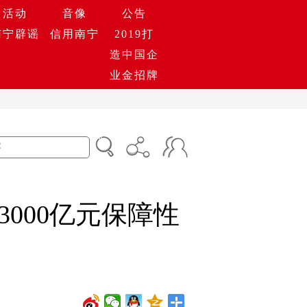
活动
音像
公告
南宁辟谣
信用南宁
2019打
造中国企
业金招牌
3000亿元保障性