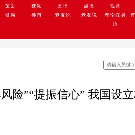
策划
视频
直播
点播
视觉
健康
楼市
老友说
老友说
理论在身
边
解风险”“提振信心” 我国设立