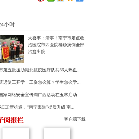
24小时
大喜事：清零！南宁市定点收
治医院市四医院确诊病例全部
治愈出院
市第五批援助湖北抗疫医疗队共36人热血...
延迟复工开学，工资怎么算？学生怎么学...
22国家网络安全宣传周广西活动在玉林启动
RCEP新机遇，“南宁渠道”提质升级|南...
客户端下载