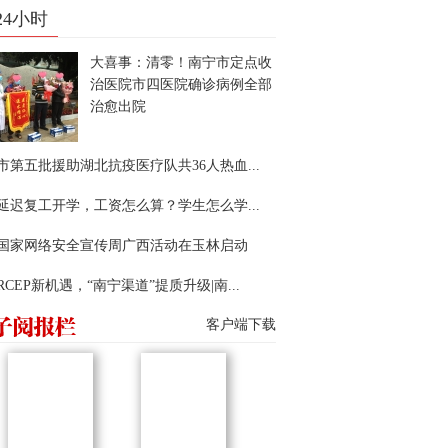
24小时
大喜事：清零！南宁市定点收
治医院市四医院确诊病例全部
治愈出院
市第五批援助湖北抗疫医疗队共36人热血...
延迟复工开学，工资怎么算？学生怎么学...
22国家网络安全宣传周广西活动在玉林启动
RCEP新机遇，“南宁渠道”提质升级|南...
客户端下载