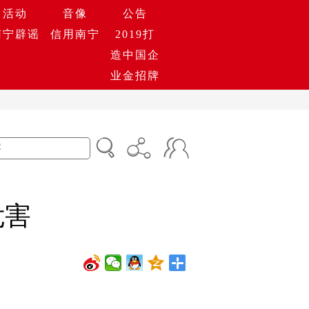
活动
音像
公告
南宁辟谣
信用南宁
2019打
造中国企
业金招牌
危害