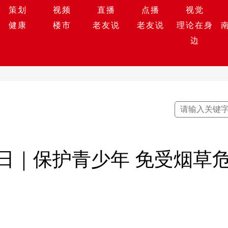
策划
视频
直播
点播
视觉
健康
楼市
老友说
老友说
理论在身
边
烟日｜保护青少年 免受烟草