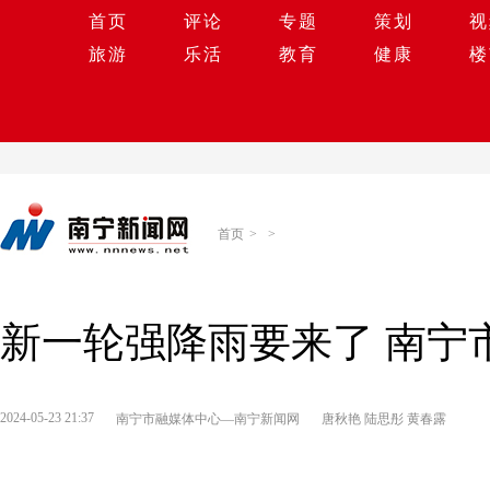
首页
评论
专题
策划
视
旅游
乐活
教育
健康
楼
首页
>
>
新一轮强降雨要来了 南宁
2024-05-23 21:37
南宁市融媒体中心—南宁新闻网
唐秋艳 陆思彤 黄春露