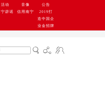
活动
音像
公告
南宁辟谣
信用南宁
2019打
造中国企
业金招牌