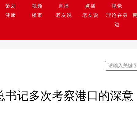
策划
视频
直播
点播
视觉
健康
楼市
老友说
老友说
理论在身
边
会总书记多次考察港口的深意