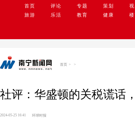
首页
评论
专题
策划
视
旅游
乐活
教育
健康
楼
首页
>
>
社评：华盛顿的关税谎话
2024-05-25 16:41
环球时报