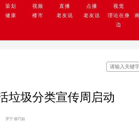
策划
视频
直播
点播
视觉
健康
楼市
老友说
老友说
理论在身
边
生活垃圾分类宣传周启动
罗宁 杨巧如