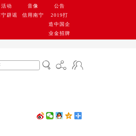
活动
音像
公告
南宁辟谣
信用南宁
2019打
造中国企
业金招牌