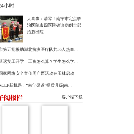
24小时
大喜事：清零！南宁市定点收
治医院市四医院确诊病例全部
治愈出院
市第五批援助湖北抗疫医疗队共36人热血...
延迟复工开学，工资怎么算？学生怎么学...
22国家网络安全宣传周广西活动在玉林启动
RCEP新机遇，“南宁渠道”提质升级|南...
客户端下载