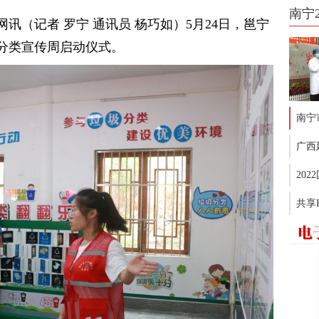
南宁
讯（记者 罗宁 通讯员 杨巧如）5月24日，邕宁
圾分类宣传周启动仪式。
南宁
广西
20
共享