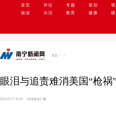
首页
评论
专题
策划
视
旅游
乐活
教育
健康
楼
首页
>
>
眼泪与追责难消美国“枪祸
2024-05-27 20:20
环球资讯广播