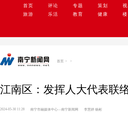
首页
评论
专题
策划
视
旅游
乐活
教育
健康
楼
首页
>
>
江南区：发挥人大代表联络
2024-05-30 11:28
南宁市融媒体中心—南宁新闻网
李慧婷 杨彬