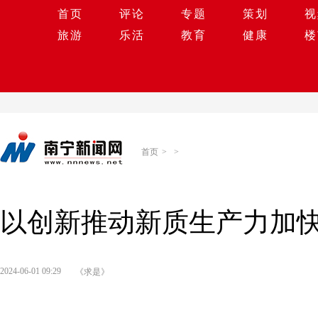
首页
评论
专题
策划
视
旅游
乐活
教育
健康
楼
首页
>
>
以创新推动新质生产力加
2024-06-01 09:29
《求是》