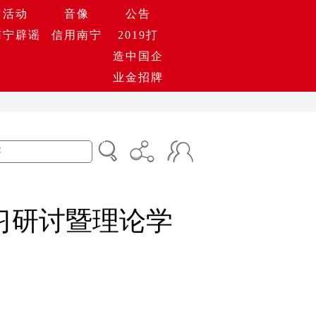
活动
音像
公告
南宁辟谣
信用南宁
2019打
造中国企
业金招牌
习研讨暨理论学