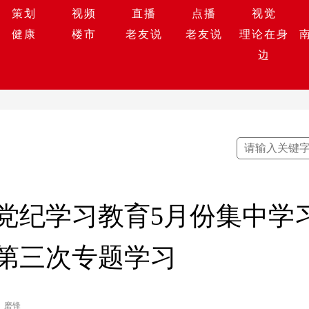
策划
视频
直播
点播
视觉
健康
楼市
老友说
老友说
理论在身
边
党纪学习教育5月份集中学
4年第三次专题学习
磨锋