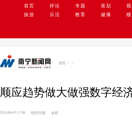
首页
评论
专题
策划
视
旅游
乐活
教育
健康
楼
首页
>
>
顺应趋势做大做强数字经
2024-06-03 11:06
经济日报
金碚