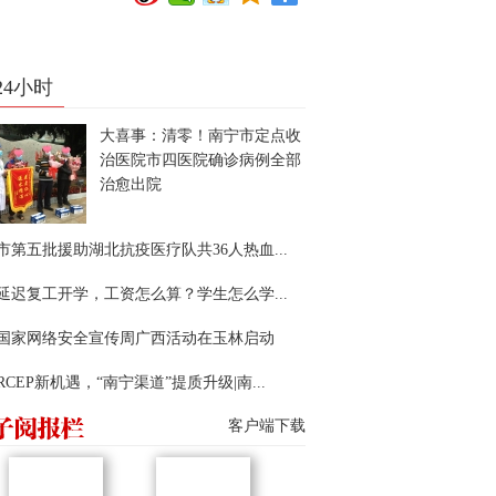
24小时
大喜事：清零！南宁市定点收
治医院市四医院确诊病例全部
治愈出院
市第五批援助湖北抗疫医疗队共36人热血...
延迟复工开学，工资怎么算？学生怎么学...
22国家网络安全宣传周广西活动在玉林启动
RCEP新机遇，“南宁渠道”提质升级|南...
客户端下载