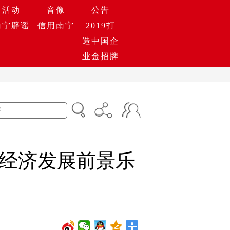
活动
音像
公告
南宁辟谣
信用南宁
2019打
造中国企
业金招牌
经济发展前景乐