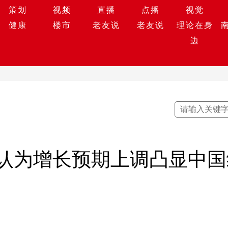
策划
视频
直播
点播
视觉
健康
楼市
老友说
老友说
理论在身
边
认为增长预期上调凸显中国