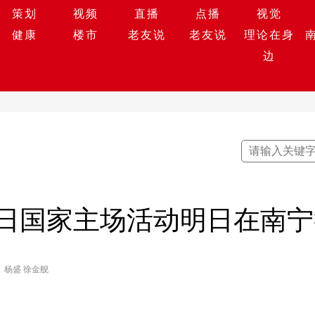
策划
视频
直播
点播
视觉
健康
楼市
老友说
老友说
理论在身
边
环境日国家主场活动明日在南
杨盛 徐金舰