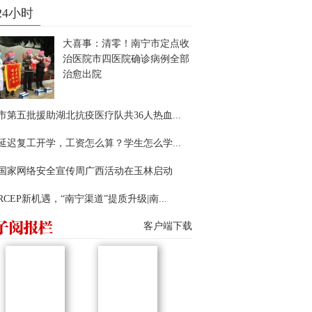
24小时
大喜事：清零！南宁市定点收
治医院市四医院确诊病例全部
治愈出院
市第五批援助湖北抗疫医疗队共36人热血...
延迟复工开学，工资怎么算？学生怎么学...
22国家网络安全宣传周广西活动在玉林启动
RCEP新机遇，“南宁渠道”提质升级|南...
客户端下载