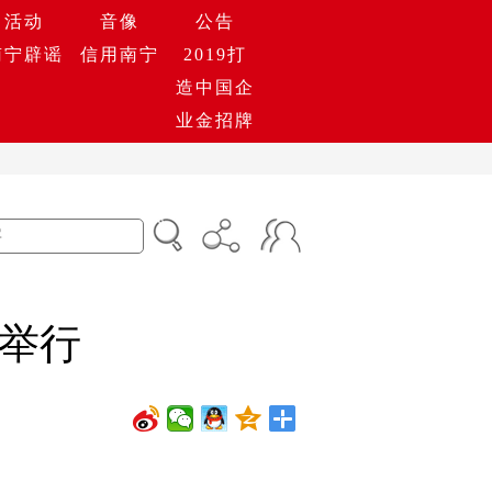
活动
音像
公告
南宁辟谣
信用南宁
2019打
造中国企
业金招牌
宁举行