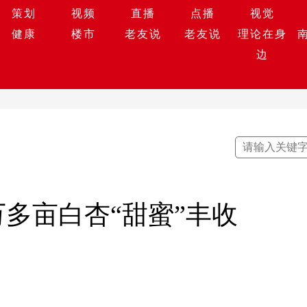
策划
视频
直播
点播
视觉
健康
楼市
老友说
老友说
理论在身
边
万多亩白杏“甜蜜”丰收