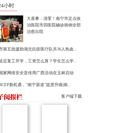
24小时
大喜事：清零！南宁市定点收
治医院市四医院确诊病例全部
治愈出院
市第五批援助湖北抗疫医疗队共36人热血...
延迟复工开学，工资怎么算？学生怎么学...
22国家网络安全宣传周广西活动在玉林启动
RCEP新机遇，“南宁渠道”提质升级|南...
客户端下载