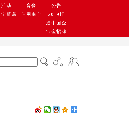
活动
音像
公告
南宁辟谣
信用南宁
2019打
造中国企
业金招牌