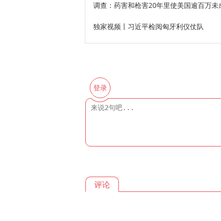
调查：药害和枪害20年里使美国逾百万未
独家视频丨习近平检阅匈牙利仪仗队
登录
评论