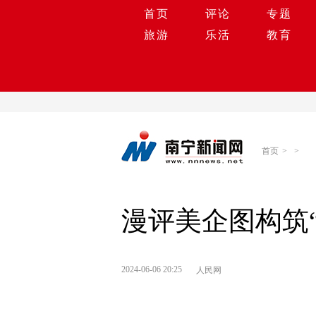
首页
评论
专题
旅游
乐活
教育
首页
>
>
漫评美企图构筑“
2024-06-06 20:25
人民网