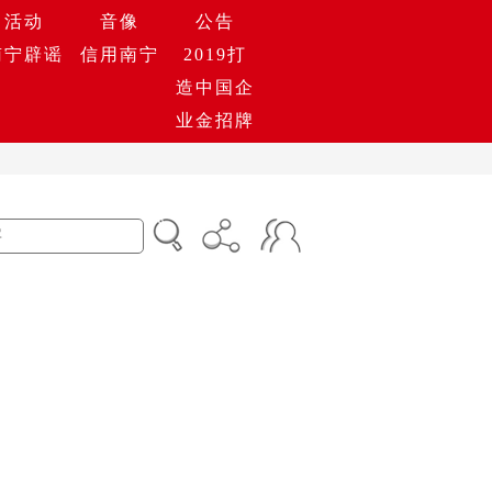
活动
音像
公告
南宁辟谣
信用南宁
2019打
造中国企
业金招牌