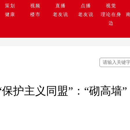
策划
视频
直播
点播
视觉
健康
楼市
老友说
老友说
理论在身
边
保护主义同盟”：“砌高墙”