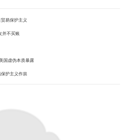
显贸易保护主义
友并不买账
 美国虚伪本质暴露
易保护主义作祟