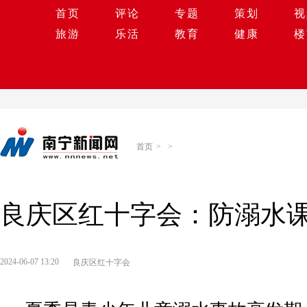
首页
评论
专题
策划
视
旅游
乐活
教育
健康
楼
首页
>
>
良庆区红十字会：防溺水课
2024-06-07 13:20
良庆区红十字会