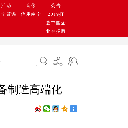
活动
音像
公告
南宁辟谣
信用南宁
2019打
造中国企
业金招牌
备制造高端化