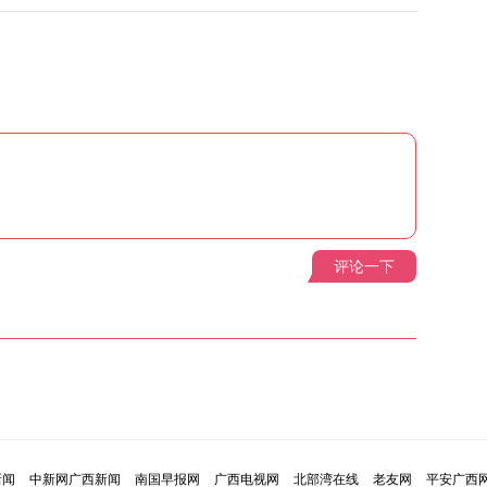
评论一下
新闻
中新网广西新闻
南国早报网
广西电视网
北部湾在线
老友网
平安广西