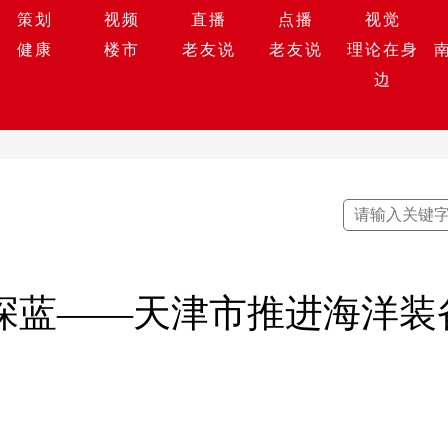
策划
视频
直播
点播
视觉
健康
楼市
老友说
老友说
理论在身
边
梦深蓝——天津市推进海洋装