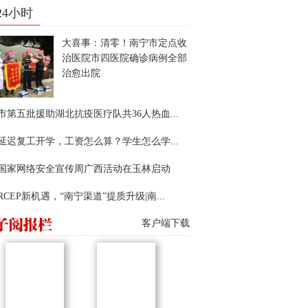
24小时
大喜事：清零！南宁市定点收
治医院市四医院确诊病例全部
治愈出院
市第五批援助湖北抗疫医疗队共36人热血...
延迟复工开学，工资怎么算？学生怎么学...
22国家网络安全宣传周广西活动在玉林启动
RCEP新机遇，“南宁渠道”提质升级|南...
客户端下载