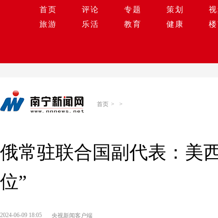
首页
评论
专题
策划
视
旅游
乐活
教育
健康
楼
首页
>
>
俄常驻联合国副代表：美西
位”
2024-06-09 18:05
央视新闻客户端