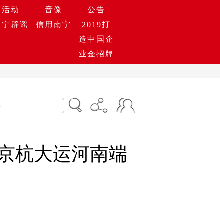
活动
音像
公告
南宁辟谣
信用南宁
2019打
造中国企
业金招牌
在京杭大运河南端