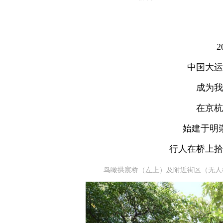
2
中国大运
成为我
在京杭
始建于明
行人在桥上拾
鸟瞰拱宸桥（左上）及附近街区（无人机