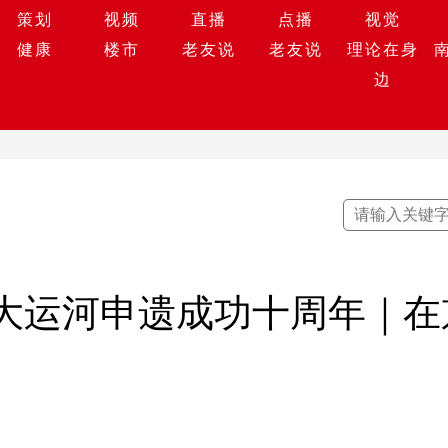
策划
视频
直播
点播
视觉
健康
楼市
老友说
老友说
理论在身
边
国大运河申遗成功十周年｜