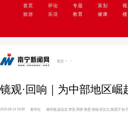
首页
评论
专题
策划
视
旅游
乐活
教育
健康
楼
首页
>
>
镜观·回响｜为中部地区崛
2024-06-14 19:49
新华社
谢环驰 赵众志 李安 周密 詹彦 张端 肖艺九 陈思汗 杜