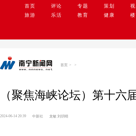
首页
评论
专题
策划
视
旅游
乐活
教育
健康
楼
首页
>
>
（聚焦海峡论坛）第十六
2024-06-14 20:39
中新社
龙敏 刘玥晴