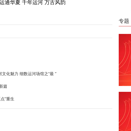
 运通华夏 千年运河 万古风韵
专题
化魅力 细数运河场馆之“最 ”
新篇
点”重生