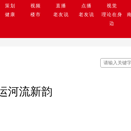
策划
视频
直播
点播
视觉
健康
楼市
老友说
老友说
理论在身
边
运河流新韵