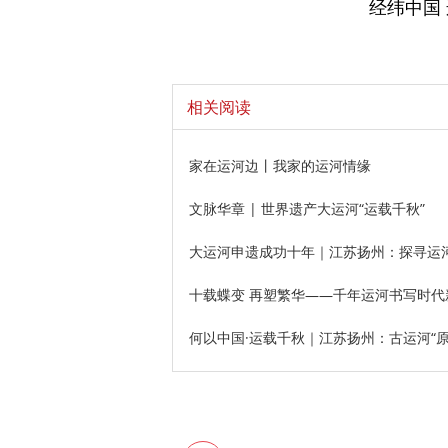
经纬中国
相关阅读
家在运河边丨我家的运河情缘
文脉华章 | 世界遗产大运河“运载千秋”
大运河申遗成功十年｜江苏扬州：探寻运河文
十载蝶变 再塑繁华——千年运河书写时代
何以中国·运载千秋｜江苏扬州：古运河“原