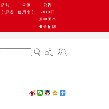
活动
音像
公告
南宁辟谣
信用南宁
2019打
造中国企
业金招牌