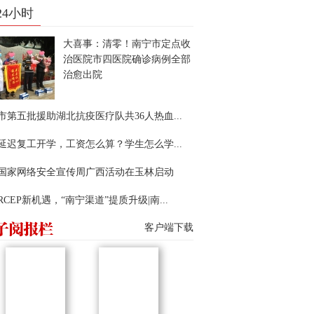
24小时
大喜事：清零！南宁市定点收
治医院市四医院确诊病例全部
治愈出院
市第五批援助湖北抗疫医疗队共36人热血...
延迟复工开学，工资怎么算？学生怎么学...
22国家网络安全宣传周广西活动在玉林启动
RCEP新机遇，“南宁渠道”提质升级|南...
客户端下载