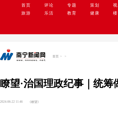
首页
评论
专题
策划
视
旅游
乐活
教育
健康
楼
首页
>
>
瞭望·治国理政纪事｜统筹
2024-06-22 11:46
《瞭望》