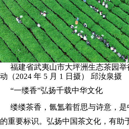
福建省武夷山市大坪洲生态茶园举
动（2024 年 5 月 1 日摄） 邱汝泉摄
“一缕香”弘扬千载中华文化
缕缕茶香，氤氲着哲思与诗意，是
的重要标识。弘扬中国茶文化，有助