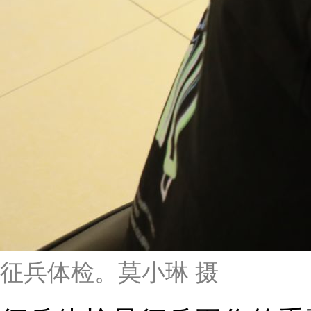
征兵体检。莫小琳 摄