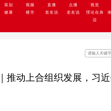
策划
视频
直播
点播
视觉
健康
楼市
老友说
老友说
理论在身
边
｜推动上合组织发展，习近