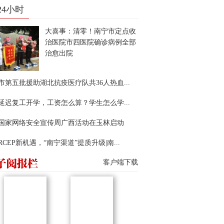
24小时
大喜事：清零！南宁市定点收
治医院市四医院确诊病例全部
治愈出院
市第五批援助湖北抗疫医疗队共36人热血...
延迟复工开学，工资怎么算？学生怎么学...
22国家网络安全宣传周广西活动在玉林启动
RCEP新机遇，“南宁渠道”提质升级|南...
客户端下载