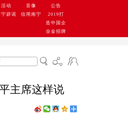
活动
音像
公告
南宁辟谣
信用南宁
2019打
造中国企
业金招牌
平主席这样说