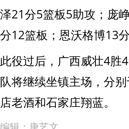
泽21分5篮板5助攻；庞峥
分12篮板；恩沃格博13
此役过后，广西威壮4胜
队将继续坐镇主场，分别
店老酒和石家庄翔蓝。
编辑：唐艺文