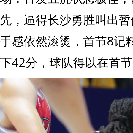
先，逼得长沙勇胜叫出暂
手感依然滚烫，首节8记
下42分，球队得以在首节