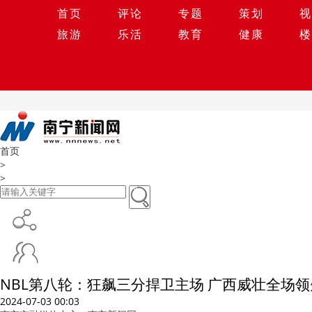
首页
评论
专题
策划
视
旅游
乐活
教育
健康
楼
首页
>
>
NBL第八轮：狂飙三分捍卫主场 广西威壮全场
2024-07-03 00:03