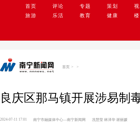
首页
评论
专题
策划
视
旅游
乐活
教育
健康
楼
首页
>
>
良庆区那马镇开展涉易制
2024-07-11 17:01
南宁市融媒体中心—南宁新闻网
冼慧莹 林泽华 谢丽媛