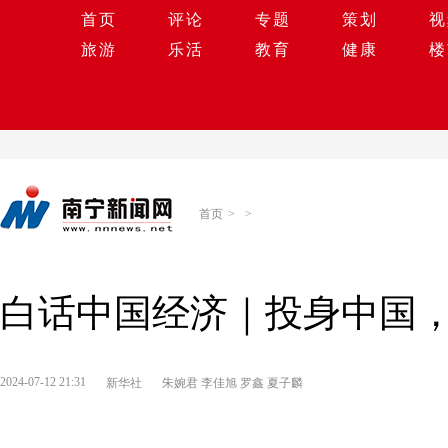
首页
评论
专题
策划
视
旅游
乐活
教育
健康
楼
首页
>
>
白话中国经济｜投身中国
2024-07-12 21:31
新华社
朱婉君 李佳旭 罗鑫 夏子麟