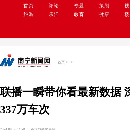
首页
评论
专题
策划
视
旅游
乐活
教育
健康
楼
首页
>
>
联播一瞬带你看最新数据 
337万车次
2024-08-05 11:20
央视新闻客户端