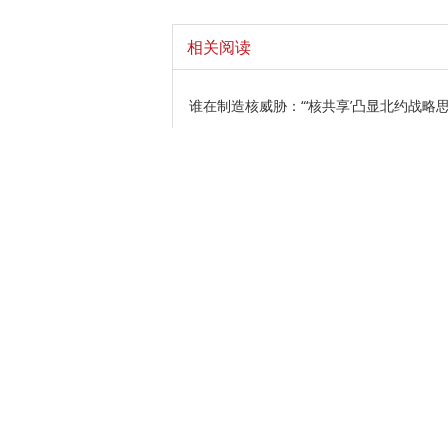
相关阅读
谁在制造核威胁：“‘核共享’凸显北约战略
China adds 6.98 million new urban job
南宁市红十字会绳索救援装备采购中标/成
外国专家：二十届三中全会具有里程碑意
412名群众安全转移 四川马烈乡山洪泥
登录