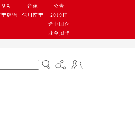
活动
音像
公告
南宁辟谣
信用南宁
2019打
造中国企
业金招牌