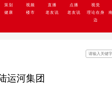
策划
视频
直播
点播
视觉
健康
楼市
老友说
老友说
理论在身
边
陆运河集团