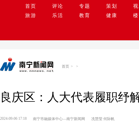
首页
评论
专题
策划
视
旅游
乐活
教育
健康
楼
首页
>
>
良庆区：人大代表履职纾解
2024-09-06 17:18
南宁市融媒体中心—南宁新闻网
冼慧莹 何际帆