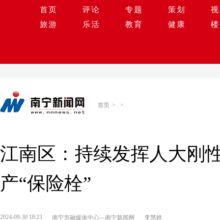
首页
评论
专题
策划
视
旅游
乐活
教育
健康
楼
首页
>
>
江南区：持续发挥人大刚
产“保险栓”
2024-09-30 18:23
南宁市融媒体中心—南宁新闻网
李慧婷