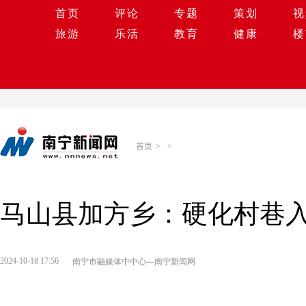
首页
评论
专题
策划
视
旅游
乐活
教育
健康
楼
首页
>
>
马山县加方乡：硬化村巷入
2024-10-18 17:56
南宁市融媒体中中心—南宁新闻网