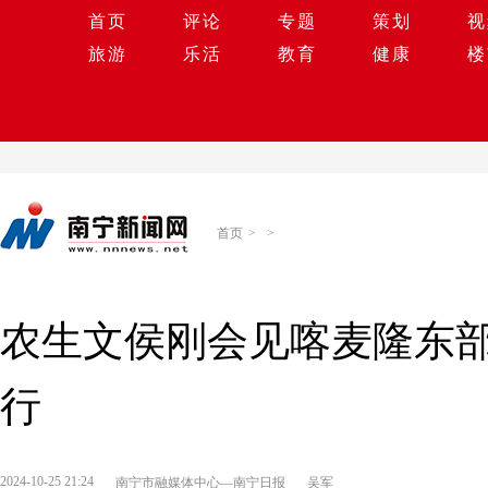
首页
评论
专题
策划
视
旅游
乐活
教育
健康
楼
首页
>
>
农生文侯刚会见喀麦隆东部
行
2024-10-25 21:24
南宁市融媒体中心—南宁日报
吴军