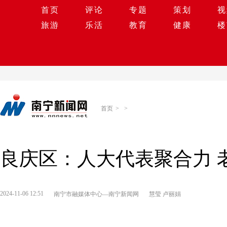
首页
评论
专题
策划
视
旅游
乐活
教育
健康
楼
首页
>
>
良庆区：人大代表聚合力 
2024-11-06 12:51
南宁市融媒体中心—南宁新闻网
慧莹 卢丽娟