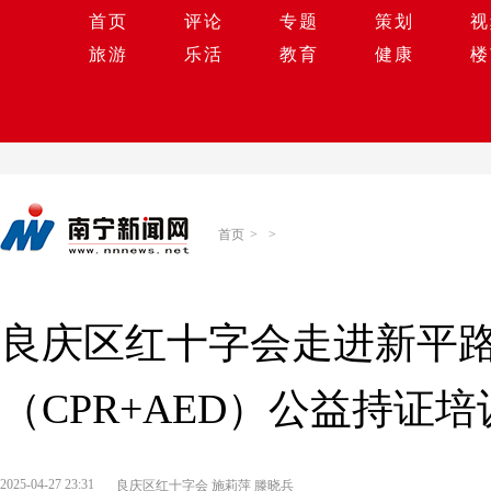
首页
评论
专题
策划
视
旅游
乐活
教育
健康
楼
首页
>
>
良庆区红十字会走进新平
（CPR+AED）公益持证培
2025-04-27 23:31
良庆区红十字会 施莉萍 滕晓兵