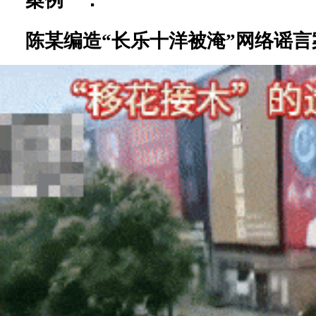
案例一：
陈某编造“长乐十洋被淹”网络