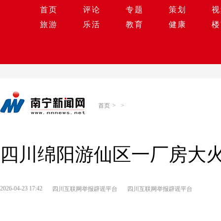
首页
评论
专题
策划
视
旅游
乐活
教育
健康
楼
首页
>
>
四川绵阳游仙区一厂房大
2026-04-23 17:42
四川互联网举报辟谣平台
四川互联网举报辟谣平台