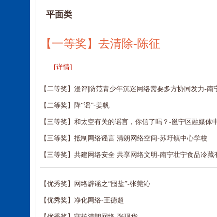
平面类
【一等奖】去清除-陈征
[详情]
【二等奖】漫评|防范青少年沉迷网络需要多方协同发力-南
【二等奖】降“谣”-姜帆
【三等奖】和太空有关的谣言，你信了吗？-邕宁区融媒体
【三等奖】抵制网络谣言 清朗网络空间-苏圩镇中心学校
【三等奖】共建网络安全 共享网络文明-南宁壮宁食品冷藏
【优秀奖】网络辟谣之“囤盐”-张莞沁
【优秀奖】净化网络-王德超
【优秀奖】守护清朗网络-张现华