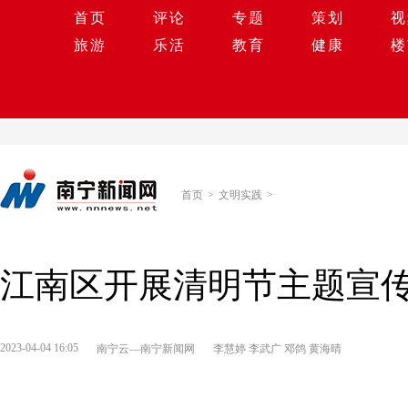
首页
评论
专题
策划
视
旅游
乐活
教育
健康
楼
首页
>
文明实践
>
江南区开展清明节主题宣传
2023-04-04 16:05
南宁云—南宁新闻网
李慧婷 李武广 邓鸽 黄海晴