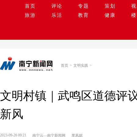
首页
评论
专题
策划
视
旅游
乐活
教育
健康
楼
首页
>
文明实践
>
文明村镇｜武鸣区道德评议会
新风
2023-09-26 09:21
南宁云—南宁新闻网
覃凤妮