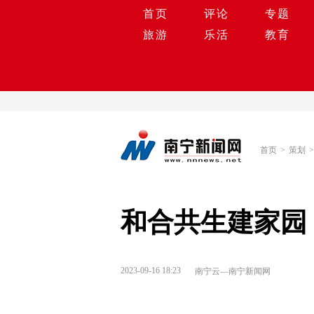
首页
评论
专题
旅游
乐活
教育
首页
>
策划
>
和合共生建家园
2023-09-16 18:23
南宁云—南宁新闻网