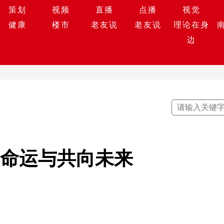
策划
视频
直播
点播
视觉
健康
楼市
老友说
老友说
理论在身
边
 命运与共向未来