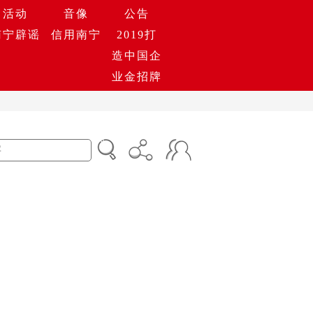
活动
音像
公告
南宁辟谣
信用南宁
2019打
造中国企
业金招牌