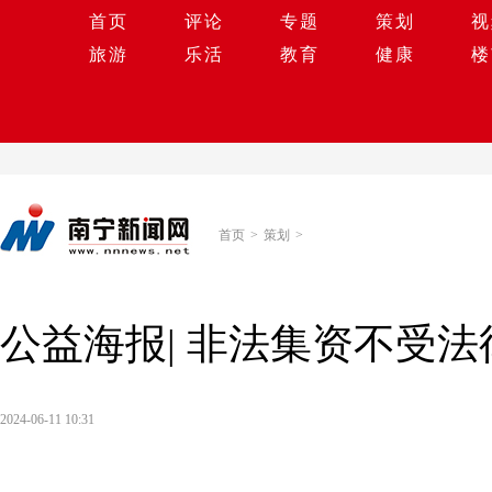
首页
评论
专题
策划
视
旅游
乐活
教育
健康
楼
首页
>
策划
>
公益海报| 非法集资不受
2024-06-11 10:31