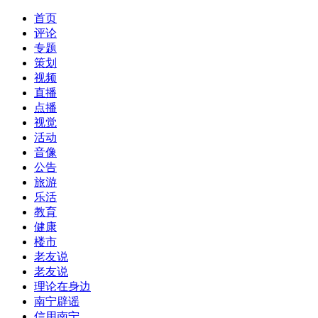
首页
评论
专题
策划
视频
直播
点播
视觉
活动
音像
公告
旅游
乐活
教育
健康
楼市
老友说
老友说
理论在身边
南宁辟谣
信用南宁