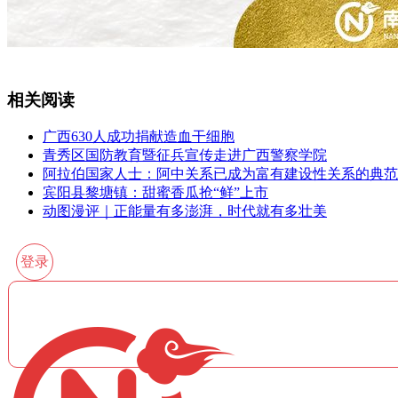
相关阅读
广西630人成功捐献造血干细胞
青秀区国防教育暨征兵宣传走进广西警察学院
阿拉伯国家人士：阿中关系已成为富有建设性关系的典范
宾阳县黎塘镇：甜蜜香瓜抢“鲜”上市
动图漫评｜正能量有多澎湃，时代就有多壮美
登录