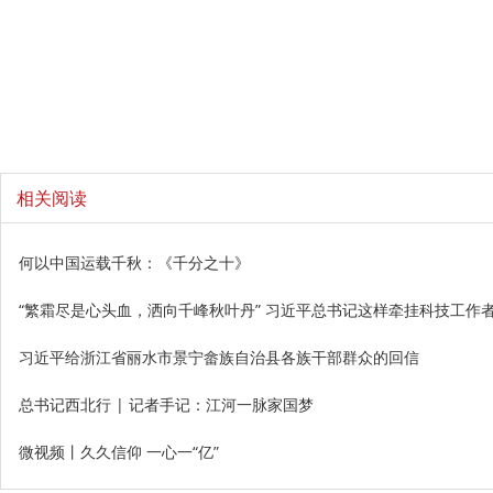
相关阅读
何以中国运载千秋：《千分之十》
“繁霜尽是心头血，洒向千峰秋叶丹” 习近平总书记这样牵挂科技工作
习近平给浙江省丽水市景宁畲族自治县各族干部群众的回信
总书记西北行 | 记者手记：江河一脉家国梦
微视频丨久久信仰 一心一“亿”