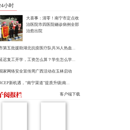
24小时
大喜事：清零！南宁市定点收
治医院市四医院确诊病例全部
治愈出院
市第五批援助湖北抗疫医疗队共36人热血...
延迟复工开学，工资怎么算？学生怎么学...
22国家网络安全宣传周广西活动在玉林启动
RCEP新机遇，“南宁渠道”提质升级|南...
客户端下载