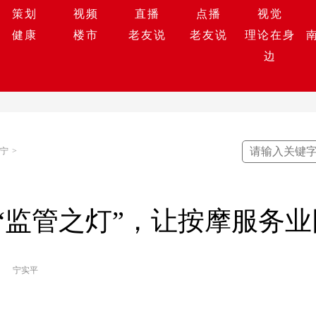
策划
视频
直播
点播
视觉
健康
楼市
老友说
老友说
理论在身
边
宁
>
“监管之灯”，让按摩服务
宁实平