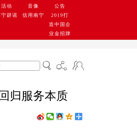
活动
音像
公告
南宁辟谣
信用南宁
2019打
造中国企
业金招牌
业回归服务本质